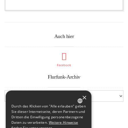
Auch hier
Facebook
Flurfunk-Archiv
×
Durch das Klicken von "Alle erlauben" geben
GERMAN
Sie dieser Internetseite, deren Partnern und
Dritten die Einwilligung personenbezogene
ENGLISH
Daten zu verarbeiten.
Weitere Hinweise
finden Sie unter unserer