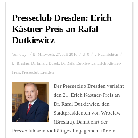
Presseclub Dresden: Erich
Personalien
Kästner-Preis an Rafal
Dutkiewicz
Hintergrund
Von
owy
Mittwoch, 27. Juli 2016
0
Nachrichten
FUNKTURM-Beiträge
Breslau
,
Dr. Erhard Busek
,
Dr. Rafal Dutkiewicz
,
Erich Kästner-
Preis
,
Presseclub Dresden
Der Presseclub Dresden verleiht
Podcast
den 21. Erich Kästner-Preis an
Dr. Rafal Dutkiewicz, den
Seminare
Stadtpräsidenten von Wroclaw
(Breslau). Damit ehrt der
Unterstützen
Presseclub sein vielfältiges Engagement für ein