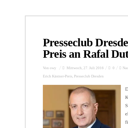
Presseclub Dresde
Preis an Rafal Du
Von
owy
Mittwoch, 27. Juli 2016
0
Nac
Erich Kästner-Preis
,
Presseclub Dresden
D
K
S
e
f