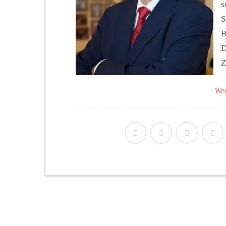
s
S
B
D
Z
Wei