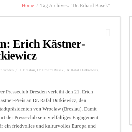
Home
/
Tag Archives: "Dr. Erhard Busek"
n: Erich Kästner-
tkiewicz
hrichten
Breslau
,
Dr. Erhard Busek
,
Dr. Rafal Dutkiewicz
,
er Presseclub Dresden verleiht den 21. Erich
ästner-Preis an Dr. Rafal Dutkiewicz, den
tadtpräsidenten von Wroclaw (Breslau). Damit
hrt der Presseclub sein vielfältiges Engagement
ür ein friedvolles und kulturvolles Europa und