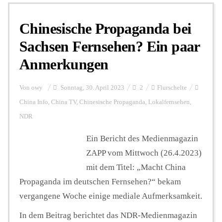
Chinesische Propaganda bei
Personalien
Sachsen Fernsehen? Ein paar
Anmerkungen
Hintergrund
Von
owy
Sonntag, 30. April 2023
2
Flurschelte
FUNKTURM-Beiträge
China Info
,
China TV
,
Chinesische Propaganda
,
Lokalfernsehen
,
NDR
Ein Bericht des Medienmagazin
Podcast
ZAPP vom Mittwoch (26.4.2023)
mit dem Titel: „Macht China
Seminare
Propaganda im deutschen Fernsehen?“ bekam
vergangene Woche einige mediale Aufmerksamkeit.
Unterstützen
In dem Beitrag berichtet das NDR-Medienmagazin