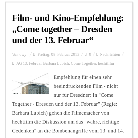
Film- und Kino-Empfehlung:
Personalien
„Come together – Dresden
und der 13. Februar“
Hintergrund
Von
owy
Freitag, 08. Februar 2013
0
Nachrichten
FUNKTURM-Beiträge
AG 13. Februar
,
Barbara Lubich
,
Come Together
,
hechtfilm
Empfehlung für einen sehr
beeindruckenden Film - nicht
Podcast
nur für Dresdner: In "Come
Together - Dresden und der 13. Februar" (Regie:
Seminare
Barbara Lubich) gehen die Filmemacher von
hechtfilm die Diskussion um das "wahre, richtige
Unterstützen
Gedenken" an die Bombenangriffe vom 13. und 14.