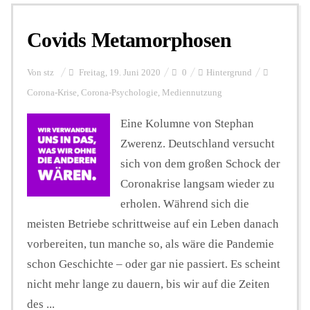
Covids Metamorphosen
Personalien
Von
stz
Freitag, 19. Juni 2020
0
Hintergrund
Hintergrund
Corona-Krise
,
Corona-Psychologie
,
Mediennutzung
Eine Kolumne von Stephan
FUNKTURM-Beiträge
Zwerenz. Deutschland versucht
sich von dem großen Schock der
Coronakrise langsam wieder zu
Podcast
erholen. Während sich die
meisten Betriebe schrittweise auf ein Leben danach
Seminare
vorbereiten, tun manche so, als wäre die Pandemie
schon Geschichte – oder gar nie passiert. Es scheint
nicht mehr lange zu dauern, bis wir auf die Zeiten
Unterstützen
des ...