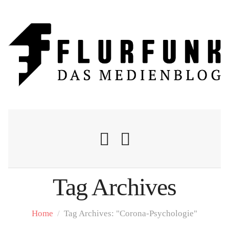
Tag Archives
Nachrichten
Home
/
Tag Archives: "Corona-Psychologie"
Flurschelte