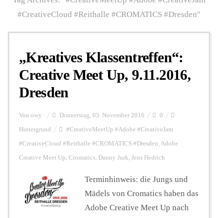
#CreativeCloud #Reithalle #CROMATICS #Dresden"
Personalien
„Kreatives Klassentreffen“:
Hintergrund
Creative Meet Up, 9.11.2016,
Dresden
FUNKTURM-Beiträge
Von
owy
Donnerstag, 03. November 2016
0
Hintergrund
#CreativeMeetUp #Adobe #CreativeJam
Podcast
#CreativeCloud #Reithalle #CROMATICS #Dresden
,
Adobe
Creative Meet Up
,
Cromatics
,
Danny Jurk
,
Jens Hedrich
Seminare
Terminhinweis: die Jungs und
Mädels von Cromatics haben das
Unterstützen
Adobe Creative Meet Up nach