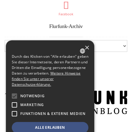
Facebook
Flurfunk-Archiv
×
Durch das Klicken von "Alle erlauben" geben
GERMAN
Sie dieser Internetseite, deren Partnern und
Dritten die Einwilligung personenbezogene
ENGLISH
Daten zu verarbeiten.
Weitere Hinweise
finden Sie unter unserer
Datenschutzerklärung.
NOTWENDIG
MARKETING
FUNKTIONEN & EXTERNE MEDIEN
ALLE ERLAUBEN