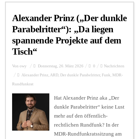
Alexander Prinz („Der dunkle
Personalien
Parabelritter“): „Da liegen
spannende Projekte auf dem
Hintergrund
Tisch“
FUNKTURM-Beiträge
Von
owy
Donnerstag, 26. März 2026
0
Nachrichten
Alexander Prinz
,
ARD
,
Der dunkle Parabelritter
,
Funk
,
MDR-
Rundfunkrat
Podcast
Hat Alexander Prinz aka „Der
dunkle Parabelritter“ keine Lust
Seminare
mehr auf den öffentlich-
rechtlichen Rundfunk? In der
Unterstützen
MDR-Rundfunkratssitzung am