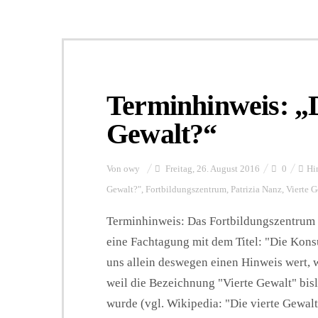
Terminhinweis: „D
Gewalt?“
Von
owy
Freitag, 26. August 2016
0
Hi
Gewalt?"
,
Fortbildungszentrum
,
Patrizia Nanz
,
Vierte G
Terminhinweis: Das Fortbildungszentrum d
eine Fachtagung mit dem Titel: "Die Konsul
uns allein deswegen einen Hinweis wert, 
weil die Bezeichnung "Vierte Gewalt" bis
wurde (vgl. Wikipedia: "Die vierte Gewalt"