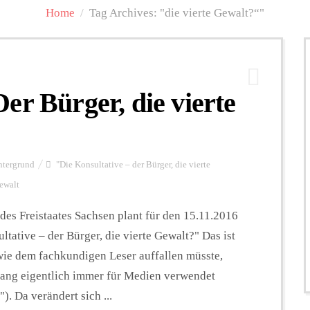
Home
/
Tag Archives: "die vierte Gewalt?“"
er Bürger, die vierte
ntergrund
"Die Konsultative – der Bürger
,
die vierte
ewalt
es Freistaates Sachsen plant für den 15.11.2016
tative – der Bürger, die vierte Gewalt?" Das ist
wie dem fachkundigen Leser auffallen müsste,
lang eigentlich immer für Medien verwendet
). Da verändert sich ...