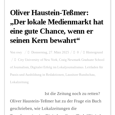
Oliver Haustein-Teßmer:
Hintergrund
„Der lokale Medienmarkt hat
eine gute Chance, wenn er
FUNKTURM-Beiträge
seinen Kern bewahrt“
Von
owy
Donnerstag, 27. März 2025
0
Hintergrund
Podcast
City University of New York
,
Craig Newmark Graduate School
of Journalism
,
Digitaler Erfolg im Lokaljournalismus. Leitfaden für
Seminare
Praxis und Ausbildung in Redaktionen
,
Lausitzer Rundschau
,
Lokalzeitung
Unterstützen
Ist die Zeitung noch zu retten?
Oliver Haustein-Teßmer hat zu der Frage ein Buch
geschrieben, wie Lokalzeitungen die