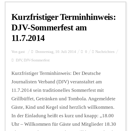
Kurzfristiger Terminhinweis:
Personalien
DJV-Sommerfest am
11.7.2014
Hintergrund
Von
gast
Donnerstag, 10. Juli 2014
0
Nachrichten
FUNKTURM-Beiträge
DJV
,
DJV-Sommerfest
Kurzfristiger Terminhinweis: Der Deutsche
Journalisten Verband (DJV) veranstaltet am
Podcast
11.7.2014 sein traditionelles Sommerfest mit
Grillbüffet, Getränken und Tombola. Angemeldete
Seminare
Gäste, Kind und Kegel sind herzlich willkommen.
In der Einladung heißt es kurz und knapp: „18.00
Unterstützen
Uhr – Willkommen für Gäste und Mitglieder 18.30