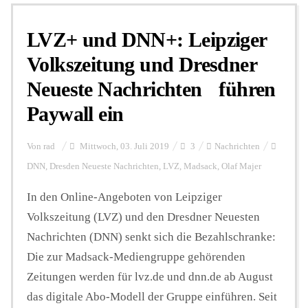
LVZ+ und DNN+: Leipziger
Personalien
Volkszeitung und Dresdner
Neueste Nachrichten führen
Hintergrund
Paywall ein
FUNKTURM-Beiträge
Von
rad
Mittwoch, 03. Juli 2019
3
Nachrichten
DNN
,
Dresden Neueste Nachrichten
,
LVZ
,
Madsack
,
Olaf Majer
Podcast
In den Online-Angeboten von Leipziger
Volkszeitung (LVZ) und den Dresdner Neuesten
Nachrichten (DNN) senkt sich die Bezahlschranke:
Seminare
Die zur Madsack-Mediengruppe gehörenden
Zeitungen werden für lvz.de und dnn.de ab August
Unterstützen
das digitale Abo-Modell der Gruppe einführen. Seit