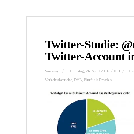
Twitter-Studie: @
Twitter-Account i
Von
owy
Dienstag, 26. April 2016
1
Hi
Verkehrsbetriebe
,
DVB
,
Flurfunk Dresden