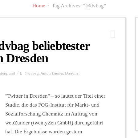
Home
/
Tag Archives: "@dvbag"
dvbag beliebtester
n Dresden
ntergrund
@dvbag
,
Anton Launer
,
Dresdner
"Twitter in Dresden" – so lautet der Titel einer
Studie, die das FOG-Institut für Markt- und
Sozialforschung Chemnitz im Auftrag von
webZunder (twentyZen GmbH) durchgeführt
hat. Die Ergebnisse wurden gestern