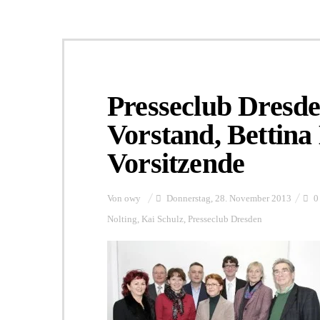
Presseclub Dresde
Vorstand, Bettin
Vorsitzende
Von
owy
Donnerstag, 28. November 2013
0
Nolting
,
Kai Schulz
,
Presseclub Dresden