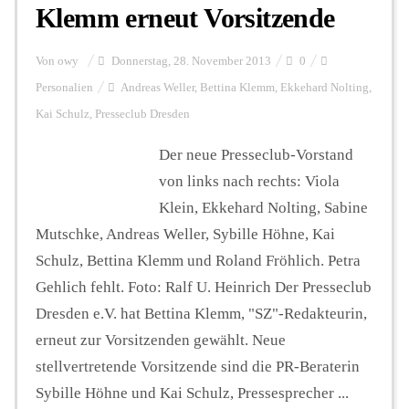
Klemm erneut Vorsitzende
Von
owy
Donnerstag, 28. November 2013
0
Personalien
Andreas Weller
,
Bettina Klemm
,
Ekkehard Nolting
,
Kai Schulz
,
Presseclub Dresden
Der neue Presseclub-Vorstand
von links nach rechts: Viola
Klein, Ekkehard Nolting, Sabine
Mutschke, Andreas Weller, Sybille Höhne, Kai
Schulz, Bettina Klemm und Roland Fröhlich. Petra
Gehlich fehlt. Foto: Ralf U. Heinrich Der Presseclub
Dresden e.V. hat Bettina Klemm, "SZ"-Redakteurin,
erneut zur Vorsitzenden gewählt. Neue
stellvertretende Vorsitzende sind die PR-Beraterin
Sybille Höhne und Kai Schulz, Pressesprecher ...