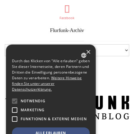
Facebook
Flurfunk-Archiv
×
Durch das Klicken von "Alle erlauben" geben
GERMAN
Sie dieser Internetseite, deren Partnern und
Dritten die Einwilligung personenbezogene
ENGLISH
Daten zu verarbeiten.
Weitere Hinweise
finden Sie unter unserer
Datenschutzerklärung.
NOTWENDIG
MARKETING
FUNKTIONEN & EXTERNE MEDIEN
ALLE ERLAUBEN