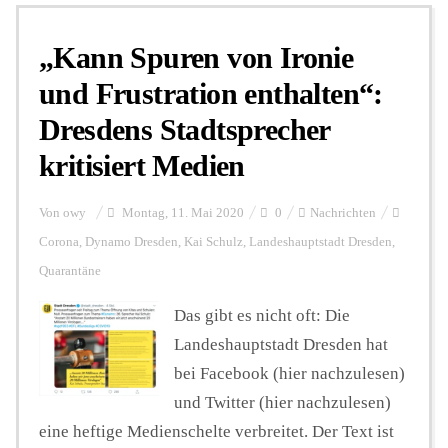
„Kann Spuren von Ironie
Personalien
und Frustration enthalten“:
Dresdens Stadtsprecher
Hintergrund
kritisiert Medien
FUNKTURM-Beiträge
Von
owy
Montag, 11. Mai 2020
0
Nachrichten
Corona
,
Dynamo Dresden
,
Kai Schulz
,
Landeshauptstadt Dresden
,
Quarantäne
Podcast
Das gibt es nicht oft: Die
Landeshauptstadt Dresden hat
Seminare
bei Facebook (hier nachzulesen)
und Twitter (hier nachzulesen)
Unterstützen
eine heftige Medienschelte verbreitet. Der Text ist