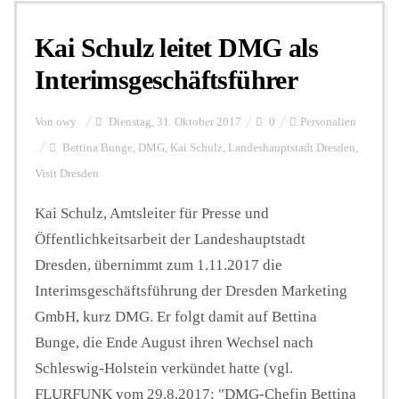
Kai Schulz leitet DMG als
Interimsgeschäftsführer
Von
owy
Dienstag, 31. Oktober 2017
0
Personalien
Bettina Bunge
,
DMG
,
Kai Schulz
,
Landeshauptstadt Dresden
,
Visit Dresden
Kai Schulz, Amtsleiter für Presse und
Öffentlichkeitsarbeit der Landeshauptstadt
Dresden, übernimmt zum 1.11.2017 die
Interimsgeschäftsführung der Dresden Marketing
GmbH, kurz DMG. Er folgt damit auf Bettina
Bunge, die Ende August ihren Wechsel nach
Schleswig-Holstein verkündet hatte (vgl.
FLURFUNK vom 29.8.2017: "DMG-Chefin Bettina