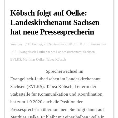
Köbsch folgt auf Oelke:
Hintergrund
Landeskirchenamt Sachsen
hat neue Pressesprecherin
FUNKTURM-Beiträge
Von
owy
Freitag, 25. September 2020
0
Personalien
Evangelisch-Lutherisches Landeskirchenamt Sachsen
,
Podcast
EVLKS
,
Matthias Oelke
,
Tabea Köbsch
Sprecherwechsel im
Seminare
Evangelisch-Lutherischen im Landeskirchenamt
Sachsen (EVLKS): Tabea Köbsch, Leiterin der
Unterstützen
Stabsstelle für Kommunikation und Koordination,
hat zum 1.9.2020 auch die Position der
Pressesprecherin übernommen. Sie folgt damit auf
Matthias Oelke. Er bleibt mit einer halben Stelle in