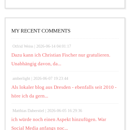
MY RECENT COMMENTS
Otfrid Weiss |
2026-06-14 04:01:17
Dazu kann ich Christian Fischer nur gratulieren.
Unabhängig davon, da...
amberlight |
2026-06-07 19:23:44
Als lokaler blog aus Dresden - ebenfalls seit 2010 -
höre ich da gern...
Matthias Daberstiel |
2026-06-05 16:29:36
ich würde noch einen Aspekt hinzufügen. War
Social Media anfangs noc...