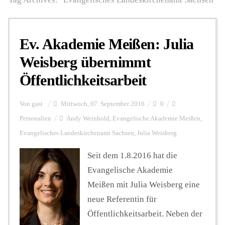
Personalien
Ev. Akademie Meißen: Julia
Weisberg übernimmt
Hintergrund
Öffentlichkeitsarbeit
FUNKTURM-Beiträge
Von
gast
Mittwoch, 07. September 2016
0
Personalien
Andy Weinhold
,
Evangelische Akademie Meißen
,
Evangelisches Landeskirchenamt Sachsen
,
Julia Weisberg
Podcast
Seit dem 1.8.2016 hat die
Evangelische Akademie
Seminare
Meißen mit Julia Weisberg eine
neue Referentin für
Unterstützen
Öffentlichkeitsarbeit. Neben der