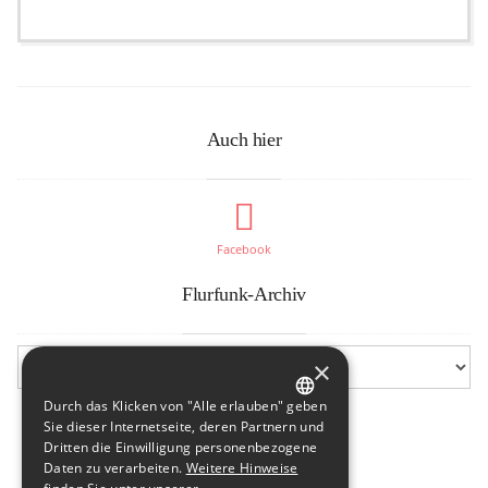
Auch hier
Facebook
Flurfunk-Archiv
×
Durch das Klicken von "Alle erlauben" geben
GERMAN
Sie dieser Internetseite, deren Partnern und
Dritten die Einwilligung personenbezogene
ENGLISH
Daten zu verarbeiten.
Weitere Hinweise