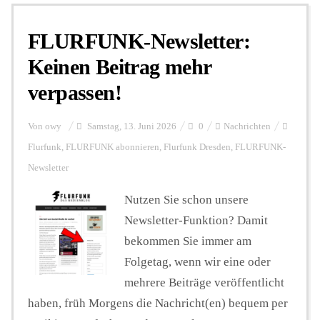
FLURFUNK-Newsletter:
Personalien
Keinen Beitrag mehr
verpassen!
Hintergrund
Von
owy
Samstag, 13. Juni 2026
0
Nachrichten
FUNKTURM-Beiträge
Flurfunk
,
FLURFUNK abonnieren
,
Flurfunk Dresden
,
FLURFUNK-
Newsletter
Nutzen Sie schon unsere
Podcast
Newsletter-Funktion? Damit
bekommen Sie immer am
Seminare
Folgetag, wenn wir eine oder
mehrere Beiträge veröffentlicht
Unterstützen
haben, früh Morgens die Nachricht(en) bequem per