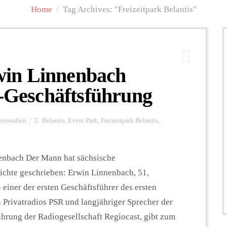
Home
/
Tag Archives: "Freizeitpark Belantis"
in Linnenbach
t-Geschäftsführung
ersonalien
Belantis
,
Event Park
,
Freizeitpark Belantis
,
enbach Der Mann hat sächsische
chte geschrieben: Erwin Linnenbach, 51,
einer der ersten Geschäftsführer des ersten
 Privatradios PSR und langjähriger Sprecher der
hrung der Radiogesellschaft Regiocast, gibt zum