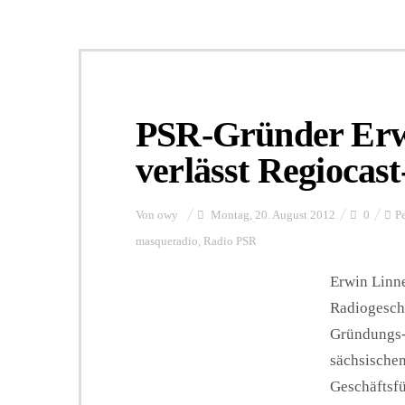
PSR-Gründer Erw
verlässt Regiocas
Von
owy
Montag, 20. August 2012
0
P
masqueradio
,
Radio PSR
Erwin Linn
Radiogeschi
Gründungs- 
sächsischen
Geschäftsfü