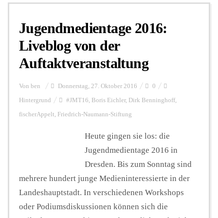
Jugendmedientage 2016:
Personalien
Liveblog von der
Auftaktveranstaltung
Hintergrund
Von
ben
Donnerstag, 27. Oktober 2016
0
FUNKTURM-Beiträge
Hintergrund
#JMT16
,
Boris Eichler
,
Dirk Benninghoff
,
fischerAppelt
,
Friedrich-Naumann-Stiftung
Heute gingen sie los: die
Podcast
Jugendmedientage 2016 in
Dresden. Bis zum Sonntag sind
Seminare
mehrere hundert junge Medieninteressierte in der
Landeshauptstadt. In verschiedenen Workshops
Unterstützen
oder Podiumsdiskussionen können sich die