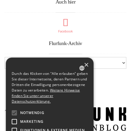
Auch hier
Facebook
Flurfunk-Archiv
×
Durch das Klicken von "Alle erlauben" geben
GERMAN
Sie dieser Internetseite, deren Partnern und
Dritten die Einwilligung personenbezogene
ENGLISH
Daten zu verarbeiten.
Weitere Hinweise
finden Sie unter unserer
Datenschutzerklärung.
NOTWENDIG
MARKETING
FUNKTIONEN & EXTERNE MEDIEN