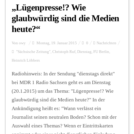
„Lügenpresse!? Wie
glaubwürdig sind die Medien
heute?“
Von
owy
Montag, 19. Januar 2015
0
Nachrichten
"Sächsische Zeitung"
,
Christoph Ruf
,
Dienstag
,
FU Berlin
,
Heinrich Löbbers
Radiohinweis: In der Sendung "dienstags direkt"
bei MDR 1 Radio Sachsen geht es am Dienstag
(20.1.2015) um das Thema: "Lügenpresse!? Wie
glaubwürdig sind die Medien heute?" In der
Ankündigung heißt es: "Wann verlässt ein
Journalist seinen neutralen Boden? Schon mit der
Auswahl eines Themas? Wenn er Eintrittskarten