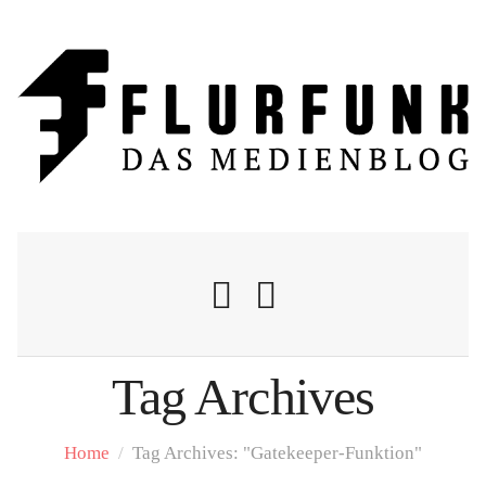
Tag Archives
Nachrichten
Home
/
Tag Archives: "Gatekeeper-Funktion"
Flurschelte