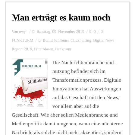
Man erträgt es kaum noch
Personalien
Von
owy
Samstag, 09. November 2019
0
Hintergrund
FUNKTURM
Bernd Schlömer
,
Clickbaiting
,
Digital News
Report 2019
,
Filterblasen
,
Funkturm
FUNKTURM-Beiträge
Die Nachrichtenbranche und -
nutzung befindet sich im
Transformationprozess. Digitale
Podcast
Innovationen hat Auswirkungen
auf das Geschäft mit den News,
Seminare
vor allem aber auf die
Gesellschaft. Wie aber sollen Medienbranche und
Medienpolitik damit umgehen, wenn eine nüchterne
Unterstützen
Nachricht als solche nicht mehr akzeptiert, sondern