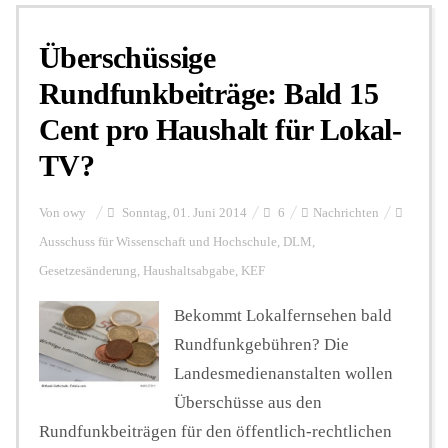
Überschüssige
Personalien
Rundfunkbeiträge: Bald 15
Cent pro Haushalt für Lokal-
Hintergrund
TV?
FUNKTURM-Beiträge
Von
owy
Sonntag, 01. Juni 2014
6
Nachrichten
Ausschuss für Wissenschaft und Hochschule
,
DLM
,
Gesetzesänderung
,
Haushaltsabgabe
,
KEF
Podcast
Bekommt Lokalfernsehen bald
Rundfunkgebühren? Die
Seminare
Landesmedienanstalten wollen
Überschüsse aus den
Unterstützen
Rundfunkbeiträgen für den öffentlich-rechtlichen