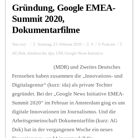
Gründung, Google EMEA-
Summit 2020,
Hintergrund
Dokumentarfilme
FUNKTURM-Beiträge
Von
owy
Sonntag, 23. Februar 2020
0
Podcast
AG Dok
,
detektor.fm
,
dpa
,
GNI
,
Google News Initiative
Podcast
(MDR) und Zweites Deutsches
Fernsehen haben zusammen die „Innovations- und
Digitalagentur“ (kurz: ida) als private Tochter
Seminare
gegründet. Bei der „Google News Initiative EMEA-
Summit 2020“ im Februar in Amsterdam ging es um
Unterstützen
digitale Innovationen im Journalismus. Und die
Arbeitsgemeinschaft Dokumentarfilm (kurz: AG
Dok) hat in der vergangenen Woche ein neues