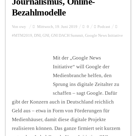
Journalismus, Online-
Bezahlmodelle
Von
owy
Mittwoch, 19. Juni 2019
0
Podcast
#MTM2019
,
DNI
,
GNI
,
GNI DACH Summit
,
Google News Initiative
Mit der „Google News
Initiative“ will Google der
Medienbranche helfen, den
Sprung ins digitale Zeitalter zu
schaffen – sagt Google. Dafür
gibt der Konzern auch in Deutschland reichlich
Geld aus – etwa in Form von Förderungen für
Medienhäuser, damit diese digitale Projekte
realisieren können. Das ganze firmiert seit kurzem