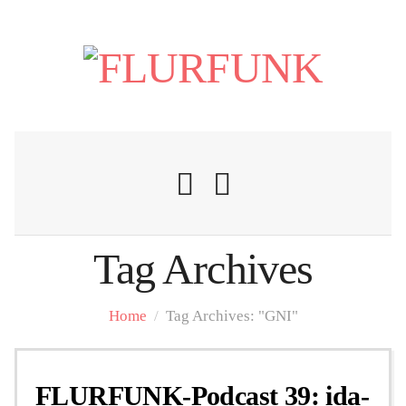
Tag Archives
Nachrichten
Home
/
Tag Archives: "GNI"
Flurschelte
FLURFUNK-Podcast 39: ida-
Personalien