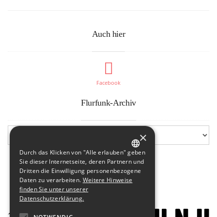
Auch hier
Facebook
Flurfunk-Archiv
×
Durch das Klicken von "Alle erlauben" geben
GERMAN
Sie dieser Internetseite, deren Partnern und
Dritten die Einwilligung personenbezogene
ENGLISH
Daten zu verarbeiten.
Weitere Hinweise
finden Sie unter unserer
Datenschutzerklärung.