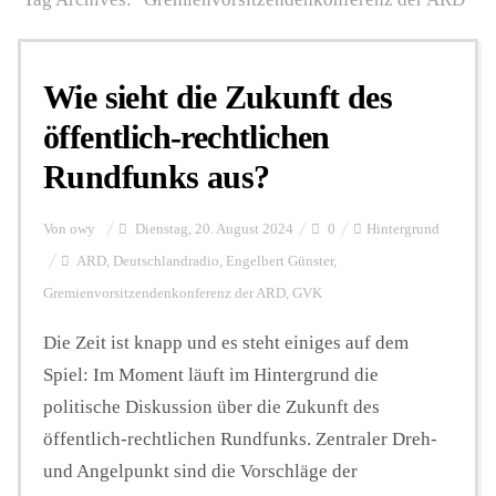
Personalien
Wie sieht die Zukunft des
öffentlich-rechtlichen
Hintergrund
Rundfunks aus?
FUNKTURM-Beiträge
Von
owy
Dienstag, 20. August 2024
0
Hintergrund
ARD
,
Deutschlandradio
,
Engelbert Günster
,
Gremienvorsitzendenkonferenz der ARD
,
GVK
Podcast
Die Zeit ist knapp und es steht einiges auf dem
Spiel: Im Moment läuft im Hintergrund die
Seminare
politische Diskussion über die Zukunft des
öffentlich-rechtlichen Rundfunks. Zentraler Dreh-
Unterstützen
und Angelpunkt sind die Vorschläge der