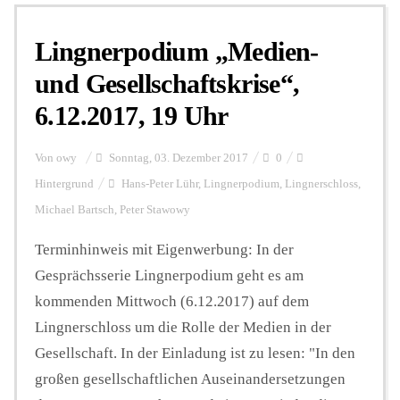
Lingnerpodium „Medien-
Personalien
und Gesellschaftskrise“,
6.12.2017, 19 Uhr
Hintergrund
Von
owy
Sonntag, 03. Dezember 2017
0
FUNKTURM-Beiträge
Hintergrund
Hans-Peter Lühr
,
Lingnerpodium
,
Lingnerschloss
,
Michael Bartsch
,
Peter Stawowy
Terminhinweis mit Eigenwerbung: In der
Podcast
Gesprächsserie Lingnerpodium geht es am
kommenden Mittwoch (6.12.2017) auf dem
Seminare
Lingnerschloss um die Rolle der Medien in der
Gesellschaft. In der Einladung ist zu lesen: "In den
Unterstützen
großen gesellschaftlichen Auseinandersetzungen