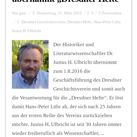
Von
gast
Donnerstag, 31. März 2016
0
Personalien
Dresdner Geschichtsverein
,
Dresdner Hefte
,
Hans-Peter Lühr
,
Justus H. Ulbricht
Der Historiker und
Literaturwissenschaftler Dr.
Justus H. Ulbricht übernimmt
zum 1.8.2016 die
Geschäftsführung des Dresdner
Geschichtsverein und somit auch
die Verantwortung für die „Dresdner Hefte“. Er löst
damit Hans-Peter Lühr ab, der sich nach 25 Jahren
aus der ersten Reihe des Vereins zurückziehen
möchte. Justus H. Ulbricht ist seit 30 Jahren immer
wieder freiberuflich als Wissenschaftler, ...