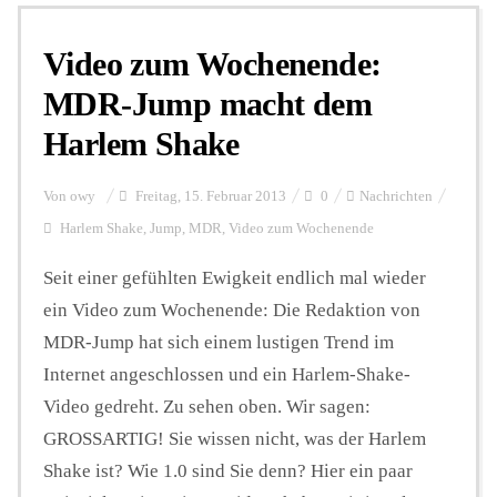
Video zum Wochenende:
Personalien
MDR-Jump macht dem
Harlem Shake
Hintergrund
Von
owy
Freitag, 15. Februar 2013
0
Nachrichten
FUNKTURM-Beiträge
Harlem Shake
,
Jump
,
MDR
,
Video zum Wochenende
Seit einer gefühlten Ewigkeit endlich mal wieder
ein Video zum Wochenende: Die Redaktion von
Podcast
MDR-Jump hat sich einem lustigen Trend im
Internet angeschlossen und ein Harlem-Shake-
Seminare
Video gedreht. Zu sehen oben. Wir sagen:
GROSSARTIG! Sie wissen nicht, was der Harlem
Unterstützen
Shake ist? Wie 1.0 sind Sie denn? Hier ein paar