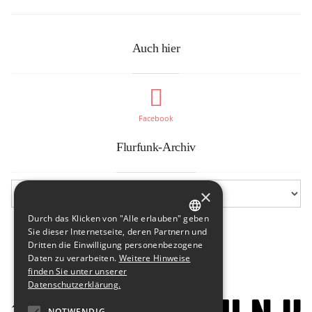
Auch hier
Facebook
Flurfunk-Archiv
×
Durch das Klicken von "Alle erlauben" geben
GERMAN
Sie dieser Internetseite, deren Partnern und
Dritten die Einwilligung personenbezogene
ENGLISH
Daten zu verarbeiten.
Weitere Hinweise
finden Sie unter unserer
Datenschutzerklärung.
NOTWENDIG