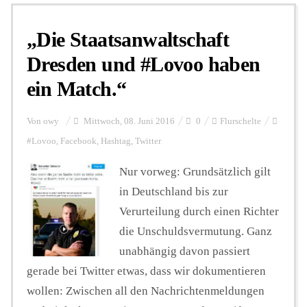
„Die Staatsanwaltschaft
Personalien
Dresden und #Lovoo haben
ein Match.“
Hintergrund
Von
owy
Mittwoch, 08. Juni 2016
0
Flurschelte
FUNKTURM-Beiträge
#Lovoo
,
Facebook
,
Hashtag
,
Twitter
Nur vorweg: Grundsätzlich gilt
in Deutschland bis zur
Podcast
Verurteilung durch einen Richter
die Unschuldsvermutung. Ganz
Seminare
unabhängig davon passiert
gerade bei Twitter etwas, dass wir dokumentieren
Unterstützen
wollen: Zwischen all den Nachrichtenmeldungen