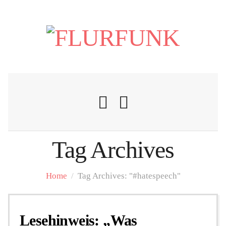
Tag Archives
Nachrichten
Home
/
Tag Archives: "#hatespeech"
Flurschelte
Lesehinweis: „Was
Personalien