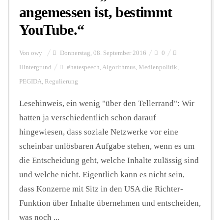
angemessen ist, bestimmt
YouTube.“
Hintergrund
Von
owy
Donnerstag, 08. September 2016
0
FUNKTURM-Beiträge
Hintergrund
#hatespeech
,
Algorithmus
,
Medienpolitik
,
PEGIDA
,
Regulierung
Lesehinweis, ein wenig "über den Tellerrand": Wir
Podcast
hatten ja verschiedentlich schon darauf
hingewiesen, dass soziale Netzwerke vor eine
Seminare
scheinbar unlösbaren Aufgabe stehen, wenn es um
die Entscheidung geht, welche Inhalte zulässig sind
Unterstützen
und welche nicht. Eigentlich kann es nicht sein,
dass Konzerne mit Sitz in den USA die Richter-
Funktion über Inhalte übernehmen und entscheiden,
was noch ...