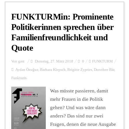
FUNKTURMin: Prominente
Personalien
Politikerinnen sprechen über
Familienfreundlichkeit und
Hintergrund
Quote
FUNKTURM-Beiträge
Von
gast
Dienstag, 27. März 2018
0
FUNKTURM
Aydan Özuǧuz
,
Barbara Klepsch
,
Brigitte Zypries
,
Dorothee Bär
,
Funkturm
Podcast
Was müsste passieren, damit
mehr Frauen in die Politik
Seminare
gehen? Und was wäre dann
anders? Das sind nur zwei
Unterstützen
Fragen, denen die neue Ausgabe