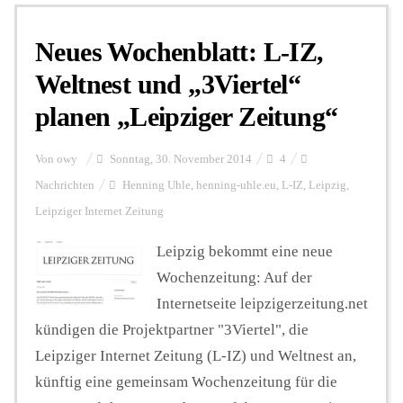
Neues Wochenblatt: L-IZ,
Personalien
Weltnest und „3Viertel“
planen „Leipziger Zeitung“
Hintergrund
Von
owy
Sonntag, 30. November 2014
4
FUNKTURM-Beiträge
Nachrichten
Henning Uhle
,
henning-uhle.eu
,
L-IZ
,
Leipzig
,
Leipziger Internet Zeitung
Leipzig bekommt eine neue
Podcast
Wochenzeitung: Auf der
Internetseite leipzigerzeitung.net
Seminare
kündigen die Projektpartner "3Viertel", die
Leipziger Internet Zeitung (L-IZ) und Weltnest an,
Unterstützen
künftig eine gemeinsam Wochenzeitung für die