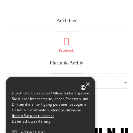
Auch hier
Facebook
Flurfunk-Archiv
×
Durch das Klicken von "Alle erlauben" geben
GERMAN
Sie dieser Internetseite, deren Partnern und
Dritten die Einwilligung personenbezogene
ENGLISH
Daten zu verarbeiten.
Weitere Hinweise
finden Sie unter unserer
Datenschutzerklärung.
NOTWENDIG