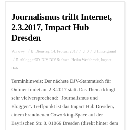
Journalismus trifft Internet,
Personalien
2.3.2017, Impact Hub
Dresden
Hintergrund
Von
owy
Dienstag, 14. Februar 2017
0
Hintergrund
FUNKTURM-Beiträge
#bloggerDD
,
DJV
,
DJV Sachsen
,
Heiko Weckbrodt
,
Impact
Hub
Terminhinweis: Der nächste DJV-Stammtisch für
Podcast
Onliner findet am 2.3.2017 statt. Das Thema klingt
sehr vielversprechend: "Journalismus und
Seminare
Bloggen". Treffpunkt ist das Impact Hub Dresden,
einem brandneuen Coworking-Space auf der
Unterstützen
Bayrischen Str. 8, 01069 Dresden (direkt hinter dem