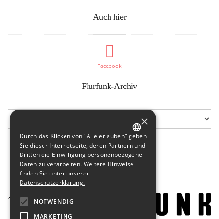
Auch hier
Facebook
Flurfunk-Archiv
×
Durch das Klicken von "Alle erlauben" geben
GERMAN
Sie dieser Internetseite, deren Partnern und
Dritten die Einwilligung personenbezogene
ENGLISH
Daten zu verarbeiten.
Weitere Hinweise
finden Sie unter unserer
Datenschutzerklärung.
NOTWENDIG
MARKETING