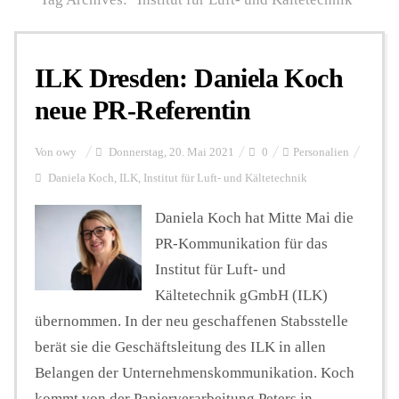
Personalien
ILK Dresden: Daniela Koch
neue PR-Referentin
Hintergrund
Von
owy
Donnerstag, 20. Mai 2021
0
Personalien
Daniela Koch
,
ILK
,
Institut für Luft- und Kältetechnik
FUNKTURM-Beiträge
Daniela Koch hat Mitte Mai die
PR-Kommunikation für das
Podcast
Institut für Luft- und
Kältetechnik gGmbH (ILK)
Seminare
übernommen. In der neu geschaffenen Stabsstelle
berät sie die Geschäftsleitung des ILK in allen
Belangen der Unternehmenskommunikation. Koch
Unterstützen
kommt von der Papierverarbeitung Peters in