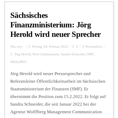
Sächsisches
Personalien
Finanzministerium: Jörg
Herold wird neuer Sprecher
Hintergrund
Von
owy
Freitag, 04. Februar 2022
0
Personalien
FUNKTURM-Beiträge
Jörg Herold
,
Peter Zimmermann
,
Sandra Schneider
,
SMF
,
SMJusDEG
Jörg Herold wird neuer Pressesprecher und
Podcast
Referatsleiter Öffentlichkeitsarbeit im Sächsischen
Staatsministerium der Finanzen (SMF). Er
Seminare
übernimmt die Position zum 15.2.2022. Er folgt auf
Sandra Schneider, die seit Januar 2022 bei der
Unterstützen
Agentur Wolffberg Management Communication