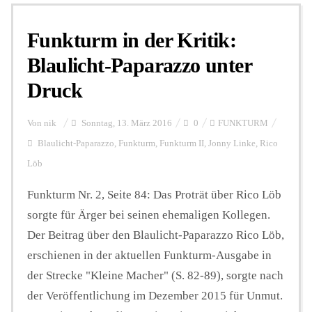
Funkturm in der Kritik:
Personalien
Blaulicht-Paparazzo unter
Druck
Hintergrund
Von
nik
Sonntag, 13. März 2016
0
FUNKTURM
FUNKTURM-Beiträge
Blaulicht-Paparazzo
,
Funkturm
,
Funkturm II
,
Jonny Linke
,
Rico
Löb
Funkturm Nr. 2, Seite 84: Das Proträt über Rico Löb
Podcast
sorgte für Ärger bei seinen ehemaligen Kollegen.
Der Beitrag über den Blaulicht-Paparazzo Rico Löb,
Seminare
erschienen in der aktuellen Funkturm-Ausgabe in
der Strecke "Kleine Macher" (S. 82-89), sorgte nach
Unterstützen
der Veröffentlichung im Dezember 2015 für Unmut.