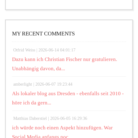
MY RECENT COMMENTS
Otfrid Weiss |
2026-06-14 04:01:17
Dazu kann ich Christian Fischer nur gratulieren.
Unabhängig davon, da...
amberlight |
2026-06-07 19:23:44
Als lokaler blog aus Dresden - ebenfalls seit 2010 -
höre ich da gern...
Matthias Daberstiel |
2026-06-05 16:29:36
ich würde noch einen Aspekt hinzufügen. War
Social Media anfangs noc...