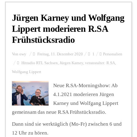
Jürgen Karney und Wolfgang
Personalien
Lippert moderieren R.SA
Frühstücksradio
Hintergrund
Von
owy
Freitag, 11. Dezember 2020
1
Personalien
FUNKTURM-Beiträge
Hitradio RTL Sachsen
,
Jürgen Karney
,
veranstaltet: R.SA
,
Wolfgang Lippert
Neue R.SA-Morningshow: Ab
Podcast
4.1.2021 moderieren Jürgen
Karney und Wolfgang Lippert
Seminare
gemeinsam das neue R.SA Frühstücksradio.
Dann sind sie werktäglich (Mo-Fr) zwischen 6 und
Unterstützen
12 Uhr zu hören.