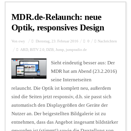
MDR.de-Relaunch: neue
Personalien
Optik, responsives Design
Hintergrund
Von
owy
Dienstag, 23. Februar 2016
0
Nachrichten
ARD
,
BITV 2.0
,
DZB
,
Jump
,
jumpradio.de
FUNKTURM-Beiträge
Sieht eindeutig besser aus: Der
MDR hat am Abend (23.2.2016)
seine Internetseiten
Podcast
relauncht. Die Optik ist komplett neu, außerdem
sind die Seiten jetzt responsiv, d.h. sie passt sich
Seminare
automatisch den Displaygrößen der Geräte der
Nutzer an. Der beigestellten Bildgalerie ist zu
entnehmen, dass das Angebot insgesamt bildstärker
Unterstützen
geworden ist (stimmt!) sowie die Darstellung von