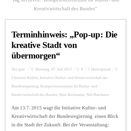
Kreativwirtschaft des Bundes"
Personalien
Terminhinweis: „Pop-up: Die
Hintergrund
kreative Stadt von
übermorgen“
FUNKTURM-Beiträge
Von
gast
Dienstag, 07. Juli 2015
0
Hintergrund
Christian Bollert
,
Initiative Kultur- und Kreativwirtschaft der
Podcast
Bundesregierung
,
Kompetenzzentrums für Kultur- und
Kreativwirtschaft des Bundes
,
Max Beckmann
,
Nils Burchartz
Seminare
Am 13.7. 2015 wagt die Initiative Kultur- und
Kreativwirtschaft der Bundesregierung einen Blick
Unterstützen
in die Stadt der Zukunft. Bei der Veranstaltung: