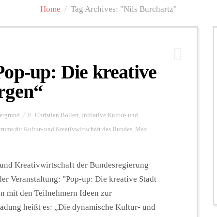
Home
/
Tag Archives: "Nils Burchartz"
op-up: Die kreative
rgen“
ergrund
Christian Bollert
,
Initiative Kultur- und
ums für Kultur- und Kreativwirtschaft des Bundes
,
Max
- und Kreativwirtschaft der Bundesregierung
der Veranstaltung: "Pop-up: Die kreative Stadt
n mit den Teilnehmern Ideen zur
ladung heißt es: „Die dynamische Kultur- und