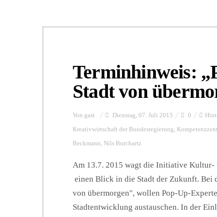
Terminhinweis: „P
Stadt von übermo
Von
gast
Dienstag, 07. Juli 2015
0
Hint
Kreativwirtschaft der Bundesregierung
,
Kompetenzzentr
Beckmann
,
Nils Burchartz
Am 13.7. 2015 wagt die Initiative Kultur
einen Blick in die Stadt der Zukunft. Bei 
von übermorgen", wollen Pop-Up-Experte
Stadtentwicklung austauschen. In der Ein