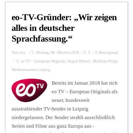
eo-TV-Gründer: „Wir zeigen
Personalien
alles in deutscher
Sprachfassung.“
Hintergrund
Von
owy
Montag, 08. Oktober 2018
0
Hintergrund
FUNKTURM-Beiträge
eo TV – European Originals
,
Jürgen Hörner:
,
Matthias Peipp
,
Medienstandort Leipzig
Bereits im Januar 2018 hat sich
Podcast
eo TV – European Originals als
neuer, bundesweit
Seminare
ausstrahlender TV-Sender in Leipzig
niedergelassen. Der Sender strahlt ausschließlich
Unterstützen
Serien und Filme aus ganz Europa aus -