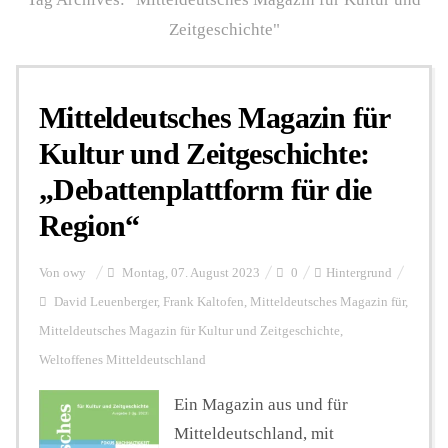
Zeitgeschichte"
Personalien
Mitteldeutsches Magazin für
Hintergrund
Kultur und Zeitgeschichte:
„Debattenplattform für die
FUNKTURM-Beiträge
Region“
Von
owy
Montag, 07. August 2023
0
Hintergrund
Podcast
David Leuenberger
,
Frank Kaltofen
,
Mitteldeutsches Magazin für
,
Mitteldeutsches Magazin für Kultur und Zeitgeschichte
,
Seminare
Weltoffenes Mitteldeutschland
Ein Magazin aus und für
Unterstützen
Mitteldeutschland, mit