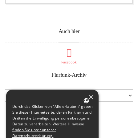
Auch hier
Facebook
Flurfunk-Archiv
×
Durch das Klicken von "Alle erlauben" geben
GERMAN
Sie dieser Internetseite, deren Partnern und
Dritten die Einwilligung personenbezogene
ENGLISH
Daten zu verarbeiten.
Weitere Hinweise
finden Sie unter unserer
Datenschutzerklärung.