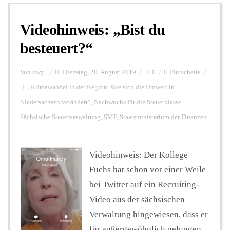
Videohinweis: „Bist du
Personalien
besteuert?“
Hintergrund
Von
owy
Dienstag, 20. August 2019
0
Flurschelte
„Klimawandel in der Region. Wie sich die Umwelt in
Niedersachsen verändert“
,
Nachwuchs für die Steuerklasse
,
FUNKTURM-Beiträge
Sächsische Steuerverwaltung
,
SMF
,
Staatsministerium der Finanzen
Podcast
Videohinweis: Der Kollege
Fuchs hat schon vor einer Weile
Seminare
bei Twitter auf ein Recruiting-
Video aus der sächsischen
Verwaltung hingewiesen, dass er
Unterstützen
für außergewöhnlich gelungen