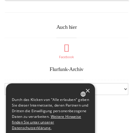
Auch hier
Facebook
Flurfunk-Archiv
×
Durch das Klicken von "Alle erlauben" geben
GERMAN
Sie dieser Internetseite, deren Partnern und
Dritten die Einwilligung personenbezogene
ENGLISH
Daten zu verarbeiten.
Weitere Hinweise
finden Sie unter unserer
Datenschutzerklärung.