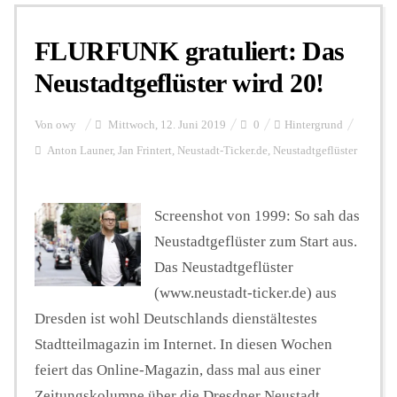
FLURFUNK gratuliert: Das
Personalien
Neustadtgeflüster wird 20!
Hintergrund
Von
owy
Mittwoch, 12. Juni 2019
0
Hintergrund
Anton Launer
,
Jan Frintert
,
Neustadt-Ticker.de
,
Neustadtgeflüster
FUNKTURM-Beiträge
Screenshot von 1999: So sah das
Neustadtgeflüster zum Start aus.
Podcast
Das Neustadtgeflüster
(www.neustadt-ticker.de) aus
Seminare
Dresden ist wohl Deutschlands dienstältestes
Stadtteilmagazin im Internet. In diesen Wochen
feiert das Online-Magazin, dass mal aus einer
Unterstützen
Zeitungskolumne über die Dresdner Neustadt