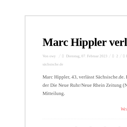
Marc Hippler verl
Von
owy
Dienstag, 07. Februar 2023
2
sächsische.de
Marc Hippler, 43, verlässt Sächsische.de. 
der Die Neue Ruhr/Neue Rhein Zeitung (
Mitteilung.
Wei