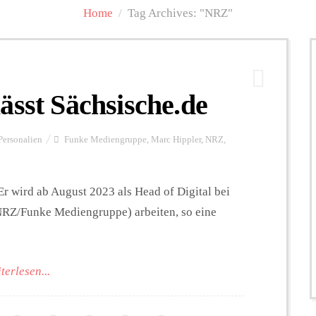
Home
/
Tag Archives: "NRZ"
ässt Sächsische.de
Personalien
Funke Mediengruppe
,
Marc Hippler
,
NRZ
,
Er wird ab August 2023 als Head of Digital bei
NRZ/Funke Mediengruppe) arbeiten, so eine
terlesen...