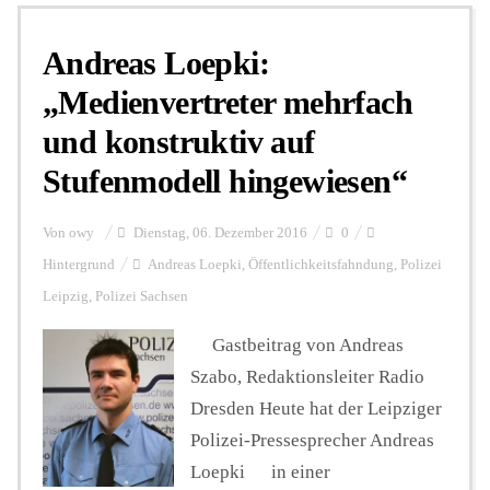
Andreas Loepki:
Personalien
„Medienvertreter mehrfach
und konstruktiv auf
Hintergrund
Stufenmodell hingewiesen“
FUNKTURM-Beiträge
Von
owy
Dienstag, 06. Dezember 2016
0
Hintergrund
Andreas Loepki
,
Öffentlichkeitsfahndung
,
Polizei
Leipzig
,
Polizei Sachsen
Podcast
Gastbeitrag von Andreas
Szabo, Redaktionsleiter Radio
Seminare
Dresden Heute hat der Leipziger
Polizei-Pressesprecher Andreas
Unterstützen
Loepki in einer