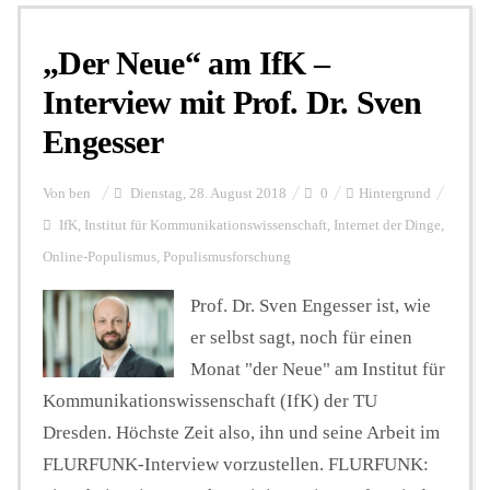
„Der Neue“ am IfK –
Personalien
Interview mit Prof. Dr. Sven
Engesser
Hintergrund
Von
ben
Dienstag, 28. August 2018
0
Hintergrund
FUNKTURM-Beiträge
IfK
,
Institut für Kommunikationswissenschaft
,
Internet der Dinge
,
Online-Populismus
,
Populismusforschung
Prof. Dr. Sven Engesser ist, wie
Podcast
er selbst sagt, noch für einen
Monat "der Neue" am Institut für
Seminare
Kommunikationswissenschaft (IfK) der TU
Dresden. Höchste Zeit also, ihn und seine Arbeit im
Unterstützen
FLURFUNK-Interview vorzustellen. FLURFUNK: