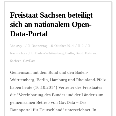
Freistaat Sachsen beteiligt
Personalien
sich an nationalem Open-
Data-Portal
Hintergrund
Von
owy
Donnerstag, 16. Oktober 2014
0
FUNKTURM-Beiträge
Nachrichten
Baden-Württemberg
,
Berlin
,
Bund
,
Freistaat
Sachsen
,
GovData
Gemeinsam mit dem Bund und den Baden-
Podcast
Württemberg, Berlin, Hamburg und Rheinland-Pfalz
haben heute (16.10.2014) Vertreter des Freistaates
Seminare
die "Vereinbarung des Bundes und der Länder zum
gemeinsamen Betrieb von GovData – Das
Unterstützen
Datenportal für Deutschland" unterzeichnet. In