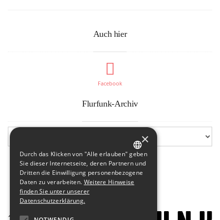
Auch hier
Facebook
Flurfunk-Archiv
×
Durch das Klicken von "Alle erlauben" geben
GERMAN
Sie dieser Internetseite, deren Partnern und
Dritten die Einwilligung personenbezogene
ENGLISH
Daten zu verarbeiten.
Weitere Hinweise
finden Sie unter unserer
Datenschutzerklärung.
NOTWENDIG