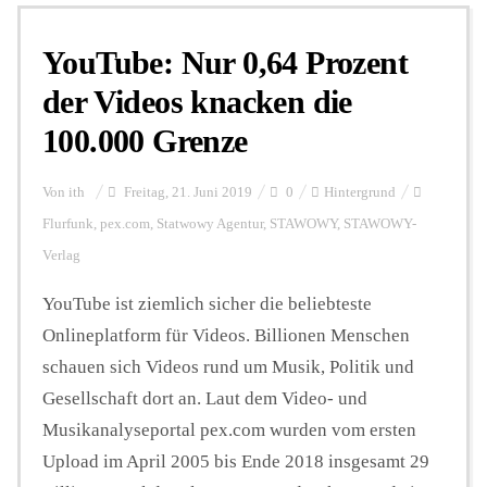
YouTube: Nur 0,64 Prozent
Personalien
der Videos knacken die
100.000 Grenze
Hintergrund
Von
ith
Freitag, 21. Juni 2019
0
Hintergrund
FUNKTURM-Beiträge
Flurfunk
,
pex.com
,
Statwowy Agentur
,
STAWOWY
,
STAWOWY-
Verlag
YouTube ist ziemlich sicher die beliebteste
Podcast
Onlineplatform für Videos. Billionen Menschen
schauen sich Videos rund um Musik, Politik und
Seminare
Gesellschaft dort an. Laut dem Video- und
Musikanalyseportal pex.com wurden vom ersten
Unterstützen
Upload im April 2005 bis Ende 2018 insgesamt 29