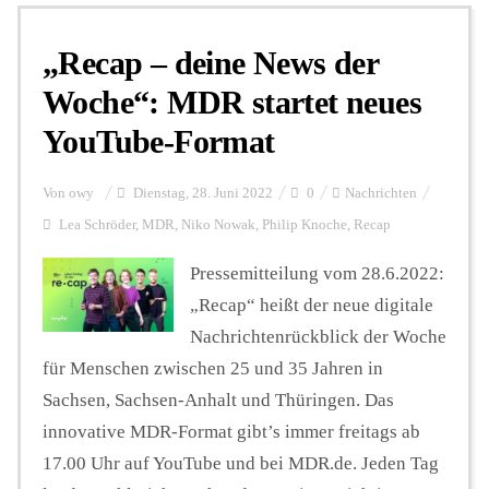
„Recap – deine News der
Personalien
Woche“: MDR startet neues
YouTube-Format
Hintergrund
Von
owy
Dienstag, 28. Juni 2022
0
Nachrichten
FUNKTURM-Beiträge
Lea Schröder
,
MDR
,
Niko Nowak
,
Philip Knoche
,
Recap
Pressemitteilung vom 28.6.2022:
„Recap“ heißt der neue digitale
Podcast
Nachrichtenrückblick der Woche
für Menschen zwischen 25 und 35 Jahren in
Seminare
Sachsen, Sachsen-Anhalt und Thüringen. Das
innovative MDR-Format gibt’s immer freitags ab
Unterstützen
17.00 Uhr auf YouTube und bei MDR.de. Jeden Tag