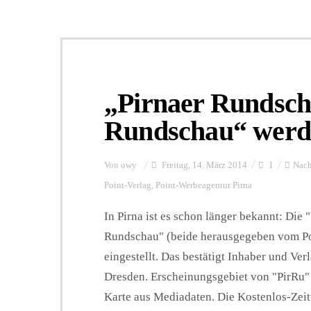
„Pirnaer Rundsch
Rundschau“ werden
Von
owy
Freitag, 14. März 2014
1
Nach
Point-Verlag
,
Point-Werbeagentur Pirna
In Pirna ist es schon länger bekannt: Die
Rundschau" (beide herausgegeben vom Po
eingestellt. Das bestätigt Inhaber und Ver
Dresden. Erscheinungsgebiet von "PirRu"
Karte aus Mediadaten. Die Kostenlos-Zeit