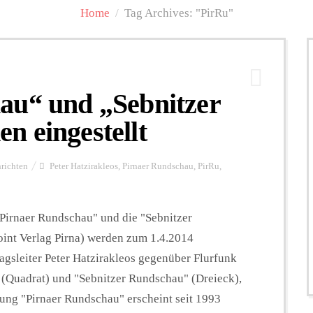
Home
/
Tag Archives: "PirRu"
au“ und „Sebnitzer
 eingestellt
richten
Peter Hatzirakleos
,
Pirnaer Rundschau
,
PirRu
,
 "Pirnaer Rundschau" und die "Sebnitzer
int Verlag Pirna) werden zum 1.4.2014
lagsleiter Peter Hatzirakleos gegenüber Flurfunk
 (Quadrat) und "Sebnitzer Rundschau" (Dreieck),
ung "Pirnaer Rundschau" erscheint seit 1993