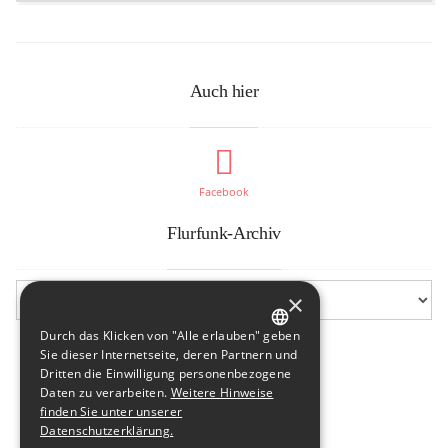
Auch hier
Facebook
Flurfunk-Archiv
×
Durch das Klicken von "Alle erlauben" geben
GERMAN
Sie dieser Internetseite, deren Partnern und
Dritten die Einwilligung personenbezogene
ENGLISH
Daten zu verarbeiten.
Weitere Hinweise
finden Sie unter unserer
Datenschutzerklärung.