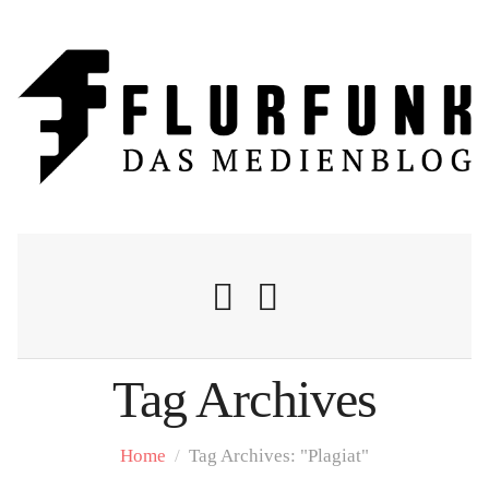
Tag Archives
Nachrichten
Home
/
Tag Archives: "Plagiat"
Flurschelte