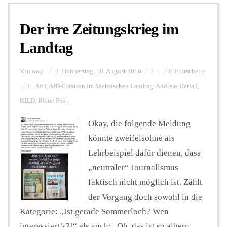
Der irre Zeitungskrieg im
Personalien
Landtag
Hintergrund
Von
owy
Donnerstag, 18. August 2016
1
Flurschelte
AfD
,
AfD-Fraktion im Sächsischen Landtag
,
Andreas Harlaß
,
BILD
,
Blaue Post
FUNKTURM-Beiträge
Okay, die folgende Meldung
könnte zweifelsohne als
Podcast
Lehrbeispiel dafür dienen, dass
„neutraler“ Journalismus
Seminare
faktisch nicht möglich ist. Zählt
der Vorgang doch sowohl in die
Kategorie: „Ist gerade Sommerloch? Wen
Unterstützen
interessiert’s?!“ als auch: „Oh, das ist so albern,